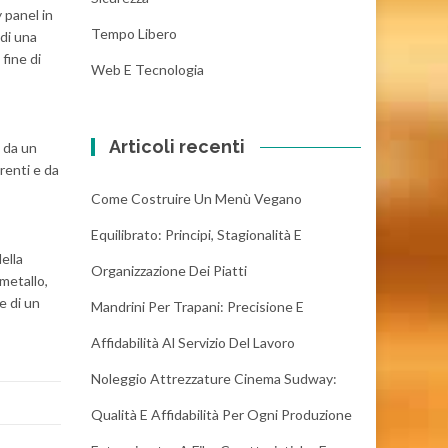
 panel in
Tempo Libero
 di una
 fine di
Web E Tecnologia
Articoli recenti
a da un
arenti e da
Come Costruire Un Menù Vegano
Equilibrato: Principi, Stagionalità E
ella
Organizzazione Dei Piatti
 metallo,
e di un
Mandrini Per Trapani: Precisione E
Affidabilità Al Servizio Del Lavoro
Noleggio Attrezzature Cinema Sudway:
Qualità E Affidabilità Per Ogni Produzione