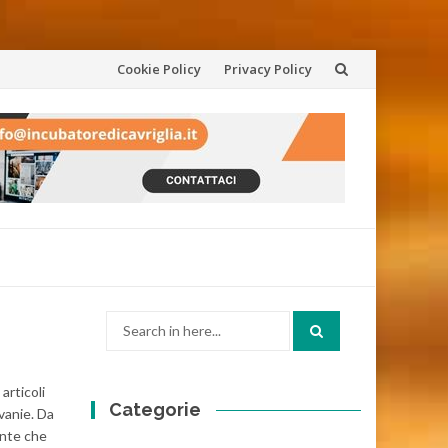
Skip
Cookie Policy
Privacy Policy
to
content
Search
for:
articoli
Categorie
ivanie. Da
ente che