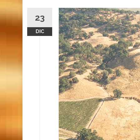
23
DIC