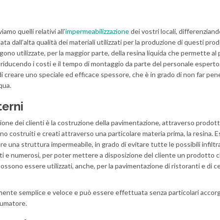
amo quelli relativi all’
impermeabilizzazione
dei vostri locali, differenziand
ta dall’alta qualità dei materiali utilizzati per la produzione di questi prod
no utilizzate, per la maggior parte, della resina liquida che permette al
riducendo i costi e il tempo di montaggio da parte del personale esperto. 
i creare uno speciale ed efficace spessore, che è in grado di non far pen
qua.
terni
ione dei clienti è la costruzione della pavimentazione, attraverso prodott
 costruiti e creati attraverso una particolare materia prima, la resina. E
e una struttura impermeabile, in grado di evitare tutte le possibili infiltra
ti e numerosi, per poter mettere a disposizione del cliente un prodotto c
ossono essere utilizzati, anche, per la pavimentazione di ristoranti e di c
mente semplice e veloce e può essere effettuata senza particolari accor
sumatore.