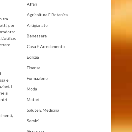
Affari
Agricoltura E Botanica
o tra
otti, per
Artigianato
 prodotto
Benessere
L’utilizzo
etrare
Casa E Arredamento
Edilizia
Finanza
i
Formazione
ssa è
zioni. I
Moda
he si
entri
Motori
Salute E Medicina
gimenti,
Servizi
Sicurezza