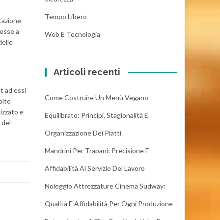
Tempo Libero
ntazione
messe a
Web E Tecnologia
delle
Articoli recenti
t ad essi
Come Costruire Un Menù Vegano
olto
lizzato e
Equilibrato: Principi, Stagionalità E
 del
Organizzazione Dei Piatti
Mandrini Per Trapani: Precisione E
Affidabilità Al Servizio Del Lavoro
Noleggio Attrezzature Cinema Sudway:
Qualità E Affidabilità Per Ogni Produzione