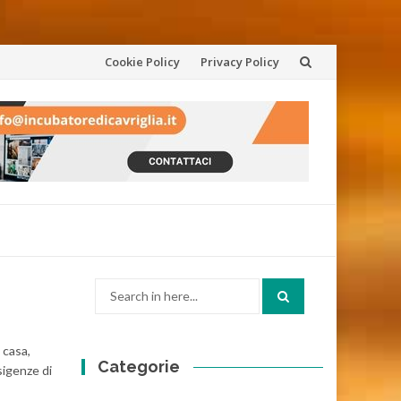
Skip
Cookie Policy
Privacy Policy
to
content
Search
for:
 casa,
Categorie
sigenze di