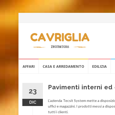
Skip
AFFARI
CASA E ARREDAMENTO
EDILIZIA
to
content
Pavimenti interni ed 
23
L’azienda Tecsit System mette a disposizione
DIC
uffici e magazzini. I prodotti messi a dispo
tutti i clienti.