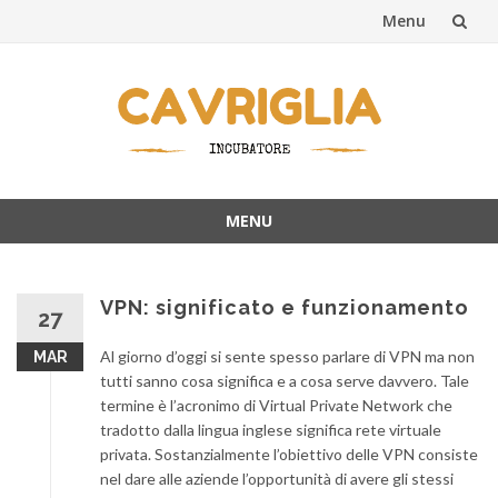
Menu
Skip
to
content
MENU
Skip
to
content
VPN: significato e funzionamento
27
Al giorno d’oggi si sente spesso parlare di VPN ma non
MAR
tutti sanno cosa significa e a cosa serve davvero. Tale
termine è l’acronimo di Virtual Private Network che
tradotto dalla lingua inglese significa rete virtuale
privata. Sostanzialmente l’obiettivo delle VPN consiste
nel dare alle aziende l’opportunità di avere gli stessi